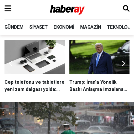
GÜNDEM
SIYASET
EKONOMI
MAGAZIN
TEKNOLOJI
Cep telefonu ve tabletlere
Trump: İran’a Yönelik
yeni zam dalgası yolda:
Baskı Anlaşma İmzalanana
Fiyatlar yüzde 25 artabilir
Kadar Devam Edecek