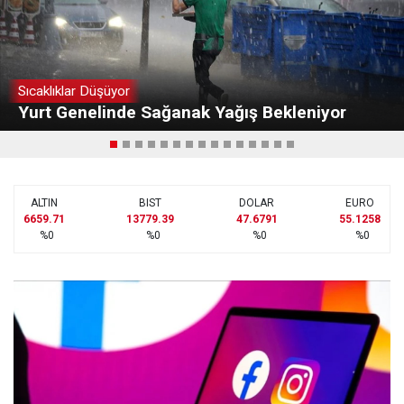
Sıcaklıklar Düşüyor
Yurt Genelinde Sağanak Yağış Bekleniyor
ALTIN
BIST
DOLAR
EURO
6659.71
13779.39
47.6791
55.1258
%0
%0
%0
%0