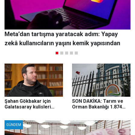
Meta’dan tartışma yaratacak adım: Yapay
T
zekâ kullanıcıların yaşını kemik yapısından
Z
tahmin edecek
Şahan Gökbakar için
SON DAKİKA: Tarım ve
Galatasaray kulisleri
Orman Bakanlığı 1.874
hareketlendi! İhraç
personel alımı yapacak!
iddiası gündemde
Bakan Yumaklı kadro
dağılımını açıkladı
GÜNDEM