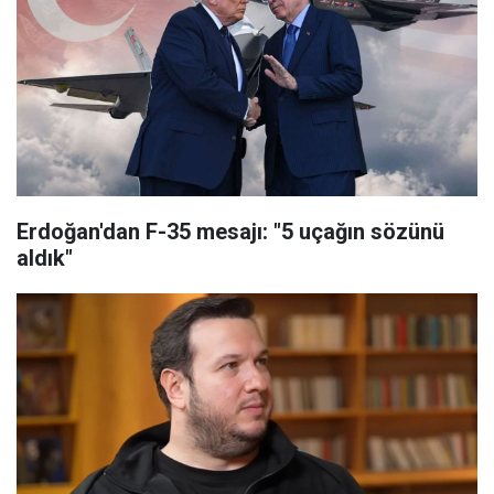
Erdoğan'dan F-35 mesajı: "5 uçağın sözünü
aldık"